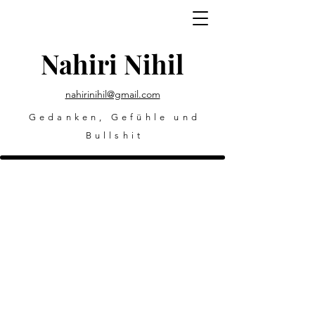
Nahiri Nihil
nahirinihil@gmail.com
Gedanken, Gefühle und
Bullshit